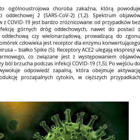
 to ogólnoustrojowa choroba zakaźna, którą powoduj
ci oddechowej 2 (SARS-CoV-2) (1,2). Spektrum objawó
w z COVID-19 jest bardzo zróżnicowane: od przypadków be
nfekcję górnych dróg oddechowych, nawet do postaci 
ią oddechową czy wielonarządową, prowadzącą do zgon
komórek człowieka jest receptor dla enzymu konwertująceg
rusa – białko Spike (5). Receptory ACE2 ulegają ekspresji 
karmowego, co związane jest z występowaniem objawó
y ból brzucha podczas infekcji COVID-19 (1,5). Po wejściu d
ywołuje odpowiedź zapalną, która obejmuje aktywacj
dukcję prozapalnych cytokin, w cięższych przypadkac