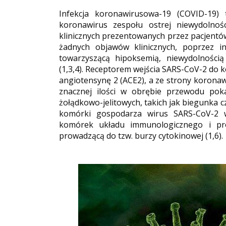
Infekcja koronawirusowa-19 (COVID-19)
koronawirus zespołu ostrej niewydolnoś
klinicznych prezentowanych przez pacjentó
żadnych objawów klinicznych, poprzez i
towarzyszącą hipoksemią, niewydolnośc
(1,3,4). Receptorem wejścia SARS-CoV-2 do 
angiotensynę 2 (ACE2), a ze strony koronawi
znacznej ilości w obrębie przewodu po
żołądkowo-jelitowych, takich jak biegunka cz
komórki gospodarza wirus SARS-CoV-2 w
komórek układu immunologicznego i pro
prowadzącą do tzw. burzy cytokinowej (1,6).