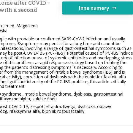
drome after COVID-
Inne numery
 with a second
r n. med. Magdalena
wska
le with probable or confirmed SARS-CoV-2 infection and usually
ymptoms. Symptoms may persist for a long time and cannot be
anifestations, involving a range of gastrointestinal symptoms such as
 be post-COVID-IBS (PC- -IBS). Potential causes of PC-IBS include
story of infection or use of systemic antibiotics and overlapping stress
e of this problem, a rapid response strategy based on treating the
g the patient's distressing symptoms is necessary. According to
er from the management of irritable bowel syndrome (IBS) and is
cal activity), correction of dysbiosis with the eubiotic rifaximin alfa
e significant intensity of the PC-IBS problem, this article critically
and treatment.
yndrome, irritable bowel syndrome, dysbiosis, gastrointestinal
rifaxymine alpha, soluble fiber
st-COVID-19, zespół jelita drażliwego, dysbioza, objawy
mózg, rifaksymina alfa, błonnik rozpuszczalny