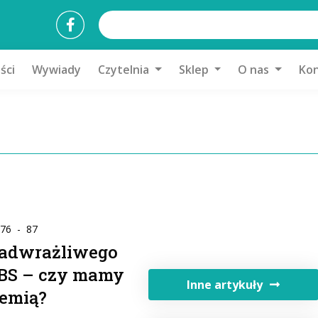
ści
Wywiady
Czytelnia
Sklep
O nas
Kon
 76 - 87
 nadwrażliwego
IBS – czy mamy
Inne artykuły
demią?