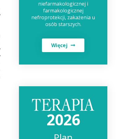
niefarmakologicznej i
e
farmakologicznej
w
nefroprotekcji, zakażenia u
z
osób starszych.
z
u
o
Więcej
w
w
o
ę
h
2026
Plan