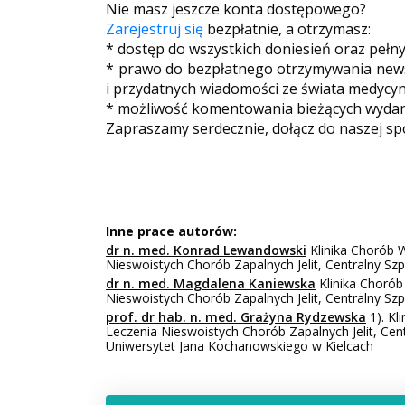
Nie masz jeszcze konta dostępowego?
Zarejestruj się
bezpłatnie, a otrzymasz:
* dostęp do wszystkich doniesień oraz pełn
* prawo do bezpłatnego otrzymywania newsl
i przydatnych wiadomości ze świata medycyn
* możliwość komentowania bieżących wydarz
Zapraszamy serdecznie, dołącz do naszej sp
Inne prace autorów:
dr n. med. Konrad Lewandowski
Klinika Chorób 
Nieswoistych Chorób Zapalnych Jelit, Centralny Sz
dr n. med. Magdalena Kaniewska
Klinika Chorób
Nieswoistych Chorób Zapalnych Jelit, Centralny Sz
prof. dr hab. n. med. Grażyna Rydzewska
1). Kl
Leczenia Nieswoistych Chorób Zapalnych Jelit, Cen
Uniwersytet Jana Kochanowskiego w Kielcach