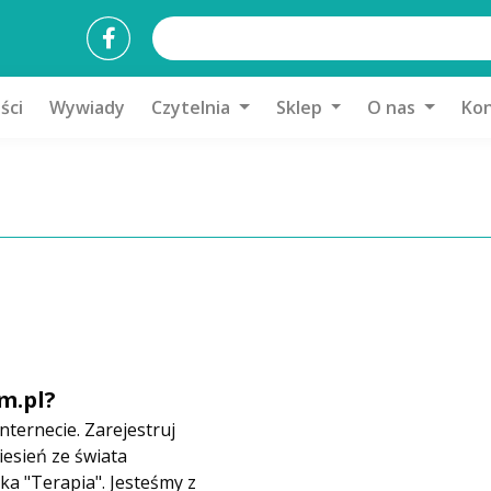
ści
Wywiady
Czytelnia
Sklep
O nas
Kon
m.pl?
nternecie. Zarejestruj
iesień ze świata
ka "Terapia". Jesteśmy z