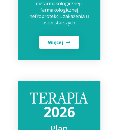
niefarmakologicznej i
farmakologicznej
nefroprotekcji, zakażenia u
osób starszych.
Więcej
2026
Plan