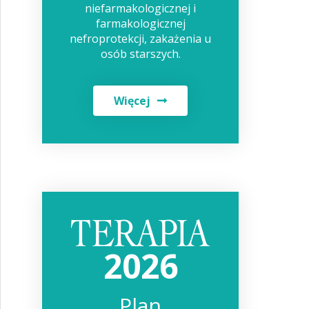
niefarmakologicznej i
farmakologicznej
nefroprotekcji, zakażenia u
osób starszych.
Więcej
2026
Plan