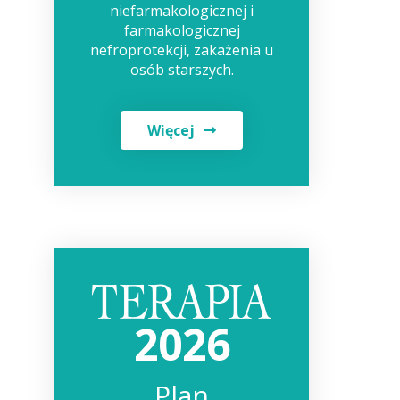
niefarmakologicznej i
farmakologicznej
nefroprotekcji, zakażenia u
osób starszych.
Więcej
2026
Plan