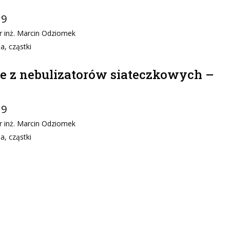
19
dr inż. Marcin Odziomek
a, cząstki
 z nebulizatorów siateczkowych –
19
dr inż. Marcin Odziomek
a, cząstki