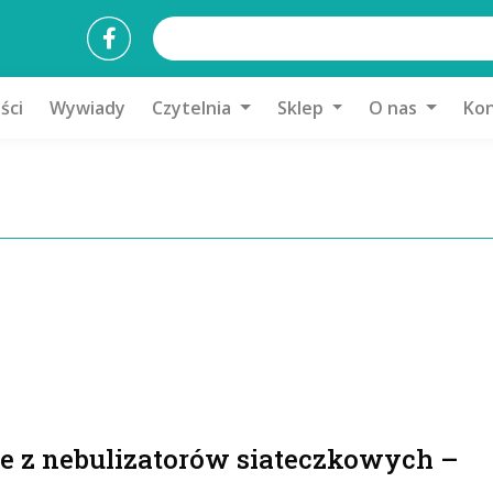
ści
Wywiady
Czytelnia
Sklep
O nas
Kon
 z nebulizatorów siateczkowych –