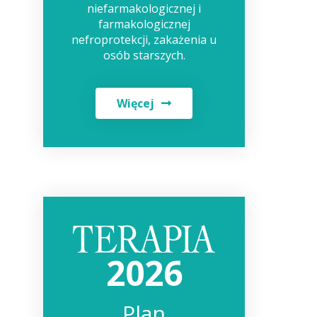
niefarmakologicznej i
farmakologicznej
nefroprotekcji, zakażenia u
osób starszych.
Więcej
2026
Plan