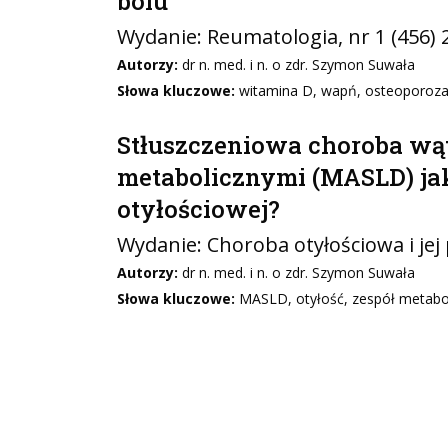
bólu
Wydanie:
Reumatologia
, nr 1 (456)
Autorzy:
dr n. med. i n. o zdr. Szymon Suwała
Słowa kluczowe:
witamina D, wapń, osteoporoza,
Stłuszczeniowa choroba wą
metabolicznymi (MASLD) ja
otyłościowej?
Wydanie:
Choroba otyłościowa i jej
Autorzy:
dr n. med. i n. o zdr. Szymon Suwała
Słowa kluczowe:
MASLD, otyłość, zespół metabol