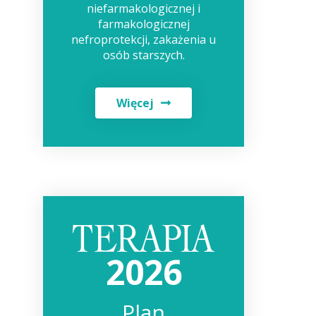
niefarmakologicznej i
farmakologicznej
nefroprotekcji, zakażenia u
osób starszych.
Więcej
2026
Plan