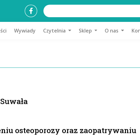
ści
Wywiady
Czytelnia
Sklep
O nas
Kon
n Suwała
zeniu osteoporozy oraz zaopatrywaniu