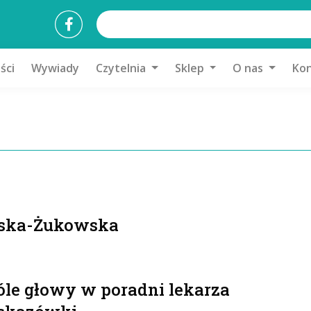
ści
Wywiady
Czytelnia
Sklep
O nas
Kon
wska-Żukowska
óle głowy w poradni lekarza