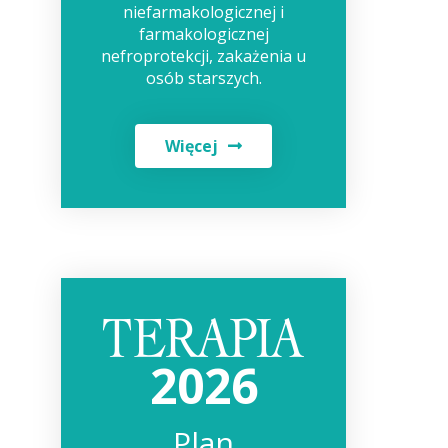
niefarmakologicznej i
farmakologicznej
nefroprotekcji, zakażenia u
osób starszych.
Więcej
2026
Plan