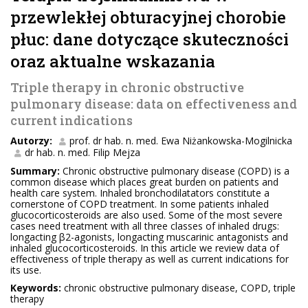
przewlekłej obturacyjnej chorobie
płuc: dane dotyczące skuteczności
oraz aktualne wskazania
Triple therapy in chronic obstructive
pulmonary disease: data on effectiveness and
current indications
Autorzy:
prof. dr hab. n. med. Ewa Niżankowska-Mogilnicka
dr hab. n. med. Filip Mejza
Summary:
Chronic obstructive pulmonary disease (COPD) is a
common disease which places great burden on patients and
health care system. Inhaled bronchodilatators constitute a
cornerstone of COPD treatment. In some patients inhaled
glucocorticosteroids are also used. Some of the most severe
cases need treatment with all three classes of inhaled drugs:
longacting β2-agonists, longacting muscarinic antagonists and
inhaled glucocorticosteroids. In this article we review data of
effectiveness of triple therapy as well as current indications for
its use.
Keywords:
chronic obstructive pulmonary disease, COPD, triple
therapy