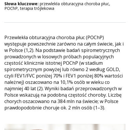
Słowa kluczowe:
przewlekła obturacyjna choroba płuc,
POChP, terapia trójlekowa
Przewlekła obturacyjna choroba płuc (POChP)
występuje powszechnie zarówno na całym świecie, jak i
w Polsce (1,2). Na podstawie badań spirometrycznych
prowadzonych w losowych próbach populacyjnych
częstość klinicznie istotnej POChP (w stadium
spirometrycznym powyżej lub równo 2 według GOLD,
czyli FEV1/FVC poniżej 70% i FEV1 poniżej 80% wartości
należnej) oszacowano na 10,1% osób w wieku co
najmniej 40 lat (2). Wyniki badań przeprowadzonych w
Polsce wskazują na podobną częstość choroby. Liczbę
chorych oszacowano na 384 mln na świecie; w Polsce
prawdopodobnie choruje ok. 2 mln osób (1–3).