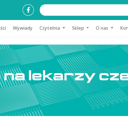
ści
Wywiady
Czytelnia
Sklep
O nas
Kon