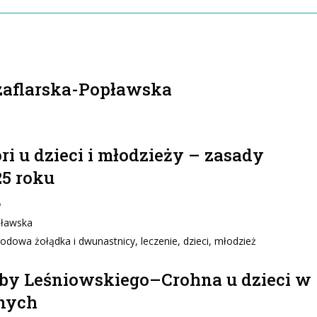
Szaflarska-Popławska
ri u dzieci i młodzieży – zasady
25 roku
5
pławska
odowa żołądka i dwunastnicy, leczenie, dzieci, młodzież
by Leśniowskiego–Crohna u dzieci w
znych