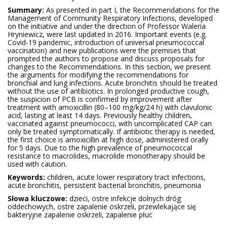
Summary:
As presented in part I, the Recommendations for the
Management of Community Respiratory Infections, developed
on the initiative and under the direction of Professor Waleria
Hryniewicz, were last updated in 2016. Important events (e.g.
Covid-19 pandemic, introduction of universal pneumococcal
vaccination) and new publications were the premises that
prompted the authors to propose and discuss proposals for
changes to the Recommendations. In this section, we present
the arguments for modifying the recommendations for
bronchial and lung infections. Acute bronchitis should be treated
without the use of antibiotics. In prolonged productive cough,
the suspicion of PCB is confirmed by improvement after
treatment with amoxicillin (80–100 mg/kg/24 h) with clavulonic
acid, lasting at least 14 days. Previously healthy children,
vaccinated against pneumococci, with uncomplicated CAP can
only be treated symptomatically. If antibiotic therapy is needed,
the first choice is amoxicillin at high dose, administered orally
for 5 days. Due to the high prevalence of pneumococcal
resistance to macrolides, macrolide monotherapy should be
used with caution.
Keywords:
children, acute lower respiratory tract infections,
acute bronchitis, persistent bacterial bronchitis, pneumonia
Słowa kluczowe:
dzieci, ostre infekcje dolnych dróg
oddechowych, ostre zapalenie oskrzeli, przewlekające się
bakteryjne zapalenie oskrzeli, zapalenie płuc