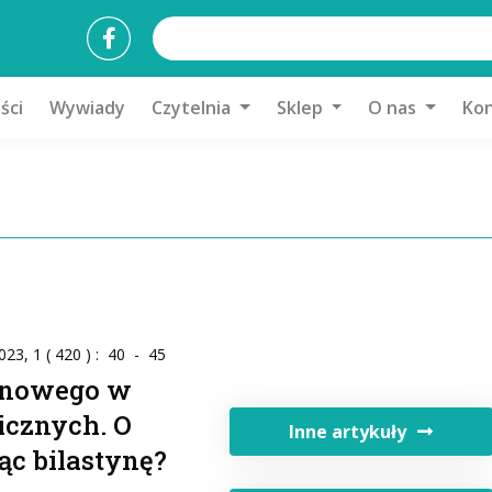
ści
Wywiady
Czytelnia
Sklep
O nas
Kon
23, 1 ( 420 ) : 40 - 45
inowego w
icznych. O
Inne artykuły
ąc bilastynę?