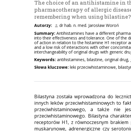
The choice of an antihistamine in t
pharmacotherapy of allergic diseas
remembering when using bilastine?
Autorzy:
dr hab. n. med. Jarosław Woroń
Summary:
Antihistamines have a different pharmac
into their effectiveness and tolerance. One of the dr
of action in relation to the histamine H1 receptor a
and a low risk of interactions with other concomita
interchangeability of original drugs with generic dr
Keywords:
antihistamines, bilastine, original drug,
Słowa kluczowe:
leki przeciwhistaminowe, bilasty
Bilastyna została wprowadzona do lecznic
innych leków przeciwhistaminowych to fak
przeciwhistaminowego, a także nie j
przeciwhistaminowego. Bilastyna charakt
receptorów H1, z równoczesnym brakiem p
muskarynowe, adrenergiczne czy serotonin