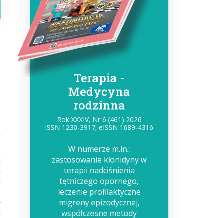
Terapia -
Medycyna
rodzinna
Rok XXXIV, Nr 6 (461) 2026
ISSN 1230-3917; eISSN 1689-4316
W numerze m.in.:
zastosowanie klonidyny w
d
terapii nadciśnienia
u
tętniczego opornego,
u
leczenie profilaktyczne
o
migreny epizodycznej,
y
współczesne metody
i