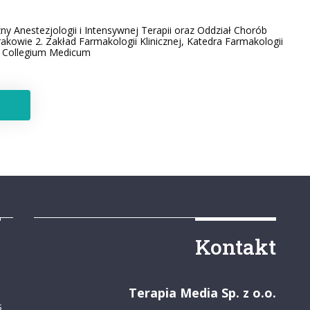
zny Anestezjologii i Intensywnej Terapii oraz Oddział Chorób
Krakowie 2. Zakład Farmakologii Klinicznej, Katedra Farmakologii
o Collegium Medicum
y
Kontakt
Terapia Media Sp. z o.o.
s