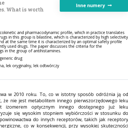
he
Inne numery
es. What is worth
okinetic and pharmacodynamic profile, which in practice translates
ugs in this group is bilastine, which is characterized by high selectivity
nd at the same time it is characterized by an optimal safety profile
ntly used drugs. The paper discusses the criteria for the
ugs in the group of antihistamines.
 generic drug
na, lek oryginalny, lek odtwórczy
twa w 2010 roku. To, co w istotny sposób odróżnia ją o
t, że nie jest metabolitem innego pierwszorzędowego lek
est izomerem optycznym innego dostępnego już lek
eryzuje się wysokim stopniem wybiórczości w stosunku d
owinowactwa do innych receptorów, takich jak receptor
ergiczne, co w konsekwencji, przy wysokiej skutecznośc