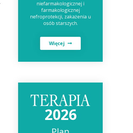
niefarmakologicznej i
y
farmakologicznej
nefroprotekcji, zakażenia u
osób starszych.
Więcej
2026
Plan