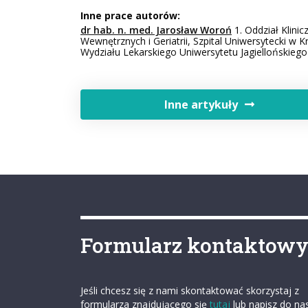
Inne prace autorów:
dr hab. n. med. Jarosław Woroń
1. Oddział Klinic
Wewnętrznych i Geriatrii, Szpital Uniwersytecki w 
Wydziału Lekarskiego Uniwersytetu Jagiellońskieg
Inne artykuły
Formularz kontaktow
Jeśli chcesz się z nami skontaktować skorzystaj z
formularza znajdującego się
tutaj
lub napisz do na