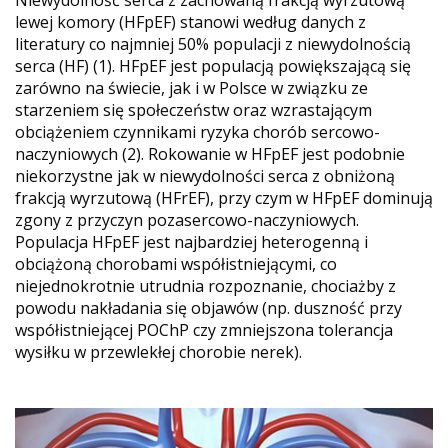
Niewydolność serca z zachowaną frakcją wyrzutową
lewej komory (HFpEF) stanowi według danych z
literatury co najmniej 50% populacji z niewydolnością
serca (HF) (1). HFpEF jest populacją powiększającą się
zarówno na świecie, jak i w Polsce w związku ze
starzeniem się społeczeństw oraz wzrastającym
obciążeniem czynnikami ryzyka chorób sercowo-
naczyniowych (2). Rokowanie w HFpEF jest podobnie
niekorzystne jak w niewydolności serca z obniżoną
frakcją wyrzutową (HFrEF), przy czym w HFpEF dominują
zgony z przyczyn pozasercowo-naczyniowych.
Populacja HFpEF jest najbardziej heterogenną i
obciążoną chorobami współistniejącymi, co
niejednokrotnie utrudnia rozpoznanie, chociażby z
powodu nakładania się objawów (np. duszność przy
współistniejącej POChP czy zmniejszona tolerancja
wysiłku w przewlekłej chorobie nerek).