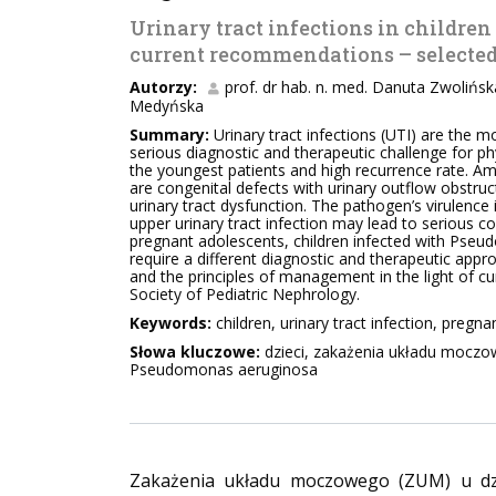
Urinary tract infections in children 
current recommendations – selected
Autorzy:
prof. dr hab. n. med. Danuta Zwolińsk
Medyńska
Summary:
Urinary tract infections (UTI) are the m
serious diagnostic and therapeutic challenge for phy
the youngest patients and high recurrence rate. A
are congenital defects with urinary outflow obstruc
urinary tract dysfunction. The pathogen’s virulence
upper urinary tract infection may lead to serious co
pregnant adolescents, children infected with Pseu
require a different diagnostic and therapeutic appr
and the principles of management in the light of cu
Society of Pediatric Nephrology.
Keywords:
children, urinary tract infection, pre
Słowa kluczowe:
dzieci, zakażenia układu moczow
Pseudomonas aeruginosa
Zakażenia układu moczowego (ZUM) u dzie