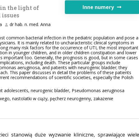
Inne numery
in the light of
 issues
a
dr hab. n. med. Anna
ost common bacterial infection in the pediatric population and pose a
sicians. It is mainly related to uncharacteristic clinical symptoms in
mong many risk factors for the occurrence of UTI, the most important
tion in younger children, and in older children constipation and lower
 is important too. Generally, the prognosis is good, but in some cases
mplications, including death. These particular groups include
domonas aeruginosa, and patients with neurogenic bladder; they
oach. This paper discusses in detail the problems of these patients
rrent recommendations of scientific societies, especially the Polish
gnant adolescents, neurogenic bladder, Pseudomonas aeruginosa
ego, nastolatki w ciąży, pęcherz neurogenny, zakażenie
ci stanowią duże wyzwanie kliniczne, sprawiające wiel