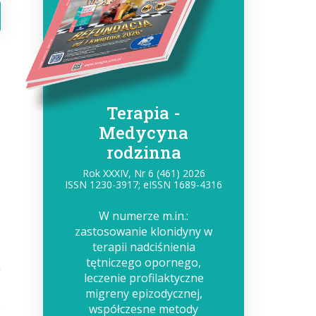
Terapia -
Medycyna
rodzinna
Rok XXXIV, Nr 6 (461) 2026
ISSN 1230-3917; eISSN 1689-4316
W numerze m.in.:
zastosowanie klonidyny w
terapii nadciśnienia
tętniczego opornego,
leczenie profilaktyczne
migreny epizodycznej,
e
współczesne metody