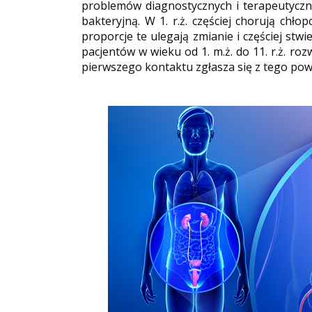
problemów diagnostycznych i terapeutyczny
bakteryjną. W 1. r.ż. częściej chorują chł
proporcje te ulegają zmianie i częściej stwi
pacjentów w wieku od 1. m.ż. do 11. r.ż. r
pierwszego kontaktu zgłasza się z tego powo