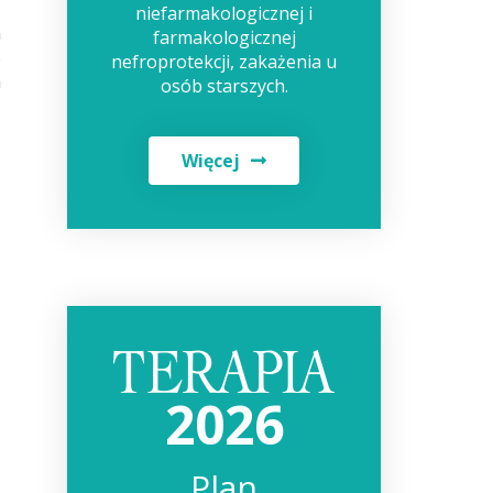
ą
niefarmakologicznej i
m
farmakologicznej
%
nefroprotekcji, zakażenia u
a
osób starszych.
Więcej
2026
Plan