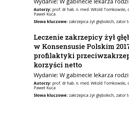
Wydanie:
W gabinecie lekarza rodz
Autorzy:
prof. dr hab. n. med. Witold Tomkowski, 
Paweł Kuca
Słowa kluczowe:
zakrzepica żył głębokich, zator tę
Leczenie zakrzepicy żył gł
w Konsensusie Polskim 2017
profilaktyki przeciwzakrze
korzyści netto
Wydanie:
W gabinecie lekarza rodz
Autorzy:
prof. dr hab. n. med. Witold Tomkowski, 
Paweł Kuca
Słowa kluczowe:
zakrzepica żył głębokich, zator tę