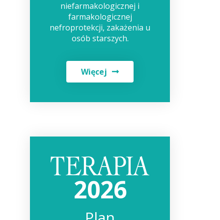
niefarmakologicznej i
farmakologicznej
nefroprotekcji, zakażenia u
osób starszych.
Więcej
2026
Plan