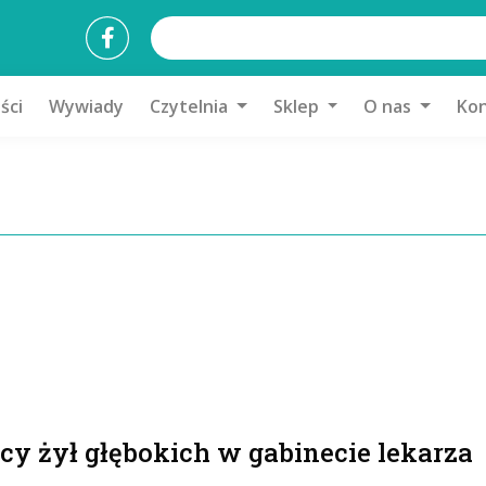
ści
Wywiady
Czytelnia
Sklep
O nas
Kon
cy żył głębokich w gabinecie lekarza