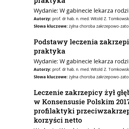
praktyka
Wydanie:
W gabinecie lekarza rodz
Autorzy:
prof. dr hab. n. med. Witold Z. Tomkowsk
Słowa kluczowe:
żylna choroba zakrzepowo-zatoro
Podstawy leczenia zakrzepi
praktyka
Wydanie:
W gabinecie lekarza rodz
Autorzy:
prof. dr hab. n. med. Witold Z. Tomkowsk
Słowa kluczowe:
żylna choroba zakrzepowo-zatoro
Leczenie zakrzepicy żył gł
w Konsensusie Polskim 2017
profilaktyki przeciwzakrze
korzyści netto