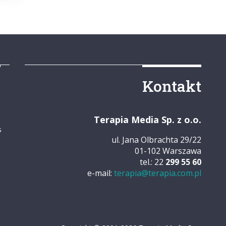
y
Kontakt
Terapia Media Sp. z o.o.
s
ul. Jana Olbrachta 29/22
01-102 Warszawa
tel.: 22
299 55 60
e-mail:
terapia@terapia.com.pl