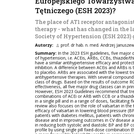
Europejskiego Towarzystwa
Tętniczego (ESH 2023)?
The place of AT1 receptor antagonis
therapy - what has changed in the l
Society of Hypertension (ESH 2023) 
Autorzy:
prof. dr hab. n. med. Andrzej Januszew
Summary:
In the 2023 ESH guidelines, five major 
of hypertension, i.e. ACEis, ARBs, CCBs, thiazide/th
have a similar antihypertensive efficacy and prote
inhibition. A difference between ACEis and ARBs is th
to placebo. ARBs are associated with the lowest t
antihypertensive therapies. With several compounds
class of drugs. Based on the results of outcome R
effectiveness, all five major drug classes can in p
However, ESH 2023 Guidelines recommend that trea
combinations of ACEi or ARB with CCB or a thiazide
in a single pill and in a range of doses, facilitating
review also focuses on the role of valsartan in t
efficacy of valsartan in lowering blood pressure (BP)
patients with diabetes mellitus, patients with chron
disease and in improving outcomes in CV disease a
in reducing both systolic and diastolic BP and BP
profile by using single pill fixed-dose combination 