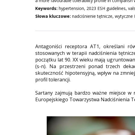
a more favourable tolerability profile in comparisn 
Keywords:
hypertension, 2023 ESH guidelines, val
Słowa kluczowe:
nadciśnienie tętnicze, wytyczne
Antagoniści receptora AT1, określani ró
stosowanych w terapii nadciśnienia tętnic
początku lat 90. XX wieku mają ugruntowa
(s-n). Na przestrzeni ponad trzech dek
skuteczność hipotensyjną, wpływ na zmniej
profil tolerancji.
Sartany zajmują bardzo ważne miejsce w 
Europejskiego Towarzystwa Nadciśnienia Tę