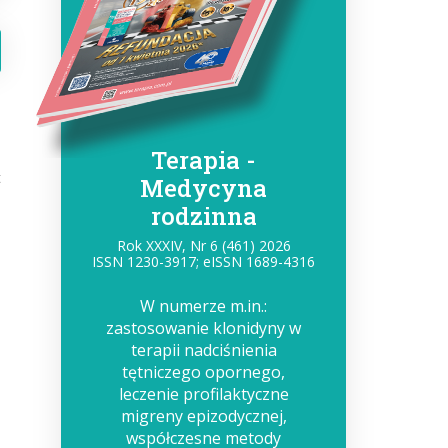
Terapia -
t
Medycyna
rodzinna
Rok XXXIV, Nr 6 (461) 2026
ISSN 1230-3917; eISSN 1689-4316
W numerze m.in.:
zastosowanie klonidyny w
terapii nadciśnienia
tętniczego opornego,
leczenie profilaktyczne
migreny epizodycznej,
współczesne metody