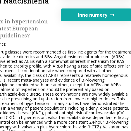
 Nadciśnienia
Inne numery
ts in hypertension
atest European
guidelines?
icz
drug classes were recommended as first-line agents for the treatmen
iazide-like diuretics and BBs. Angiotensin receptor blockers (ARBs)
ctive effect as ACEis with a somewhat different mechanism for RAS
eir tolerability profile, with ARBs having a rate of side effects similar
reatment-discontinuation rate when compared with all other
’ availability, the class of ARBs represents a relatively homogenous
CTs, recent meta-analyses and evidence of BP-lowering
rinciple be combined with one another, except for ACEis and ARBs.
tment of hypertension should be preferentially based on
/thiazide-like diuretic. These combinations are now widely available
 flexible prescribing and up-titration from lower to higher doses. This
he treatment of hypertension – many studies have demonstrated the
 in a variety of patient populations including elderly, obese patients,
ic kidney disease (CKD), patients at high risk of cardiovascular (CV)
nd CKD. In hypertension, valsartan exhibits dose-dependent efficacy
 control can be enhanced with a more consistent 24-hour BP-lowering
therapy with valsartan plus hydrochlorothiazide (HCTZ). Valsartan has