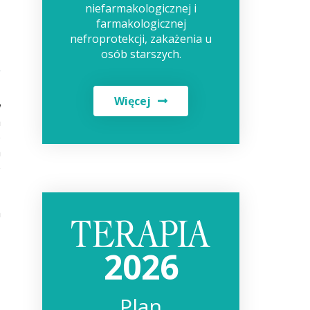
niefarmakologicznej i
farmakologicznej
nefroprotekcji, zakażenia u
osób starszych.
Więcej
w
a
o
h
o
h
2026
Plan