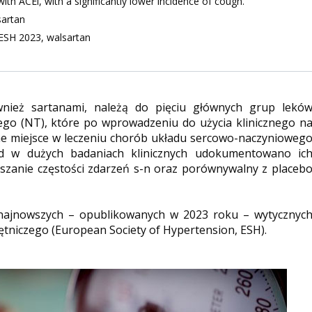
with ACEi, with a significantly lower incidence of cough.
sartan
 ESH 2023, walsartan
wnież sartanami, należą do pięciu głównych grup lekó
zego (NT), które po wprowadzeniu do użycia klinicznego n
ne miejsce w leczeniu chorób układu sercowo-naczynioweg
ad w dużych badaniach klinicznych udokumentowano ic
szanie częstości zdarzeń s-n oraz porównywalny z placeb
najnowszych – opublikowanych w 2023 roku – wytycznyc
tniczego (European Society of Hypertension, ESH).