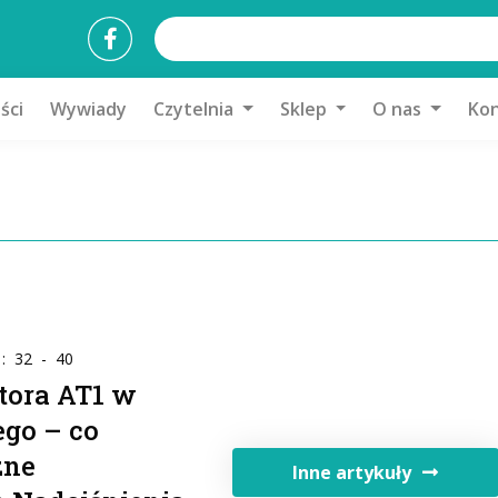
ści
Wywiady
Czytelnia
Sklep
O nas
Kon
 : 32 - 40
tora AT1 w
ego – co
zne
Inne artykuły