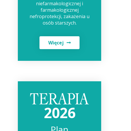
niefarmakologicznej i
farmakologicznej
nefroprotekcji, zakażenia u
osób starszych.
Więcej
2026
Plan