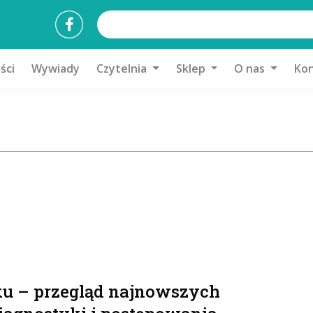
ści
Wywiady
Czytelnia
Sklep
O nas
Kon
ku – przegląd najnowszych