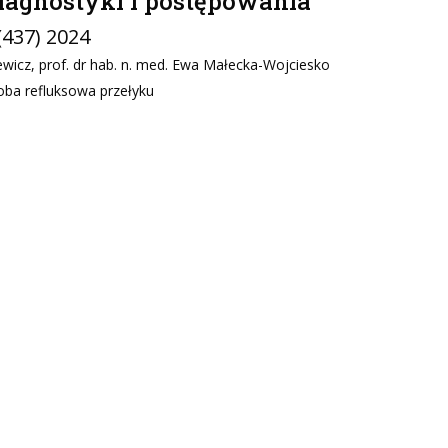
agnostyki i postępowania
 (437) 2024
icz, prof. dr hab. n. med. Ewa Małecka-Wojciesko
oba refluksowa przełyku