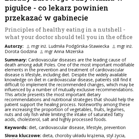
pigułce - co lekarz powinien
przekazać w gabinecie
Principles of healthy eating in a nutshell -
what your doctor should tell you in the office
Autorzy:
mgr inż. Ludmiła Podgórska-Stawiecka
mgr inż.
Dorota Godzina
mgr Anna Mizerska
Summary:
Cardiovascular diseases are the leading cause of
death among adult Poles. One of the most important modifiable
elements in the prevention and treatment of cardiovascular
disease is lifestyle, including diet. Despite the widely available
knowledge on diet in cardiovascular disease, patients still find it
difficult to implement the recommended changes, which may be
influenced by a number of mutually exclusive recommendations.
This article presents the most important dietary
recommendations and nutritional strategies that should help the
patient support the healing process. Noteworthy among these
are increasing the proportion of vegetables, fruits, legumes,
nuts and oily fish while limiting the intake of saturated fatty
acids, cholesterol, salt and highly processed foods.
Keywords:
diet, cardiovascular disease, lifestyle, prevention
Słowa kluczowe:
dieta, choroby układu krążenia, styl życia,