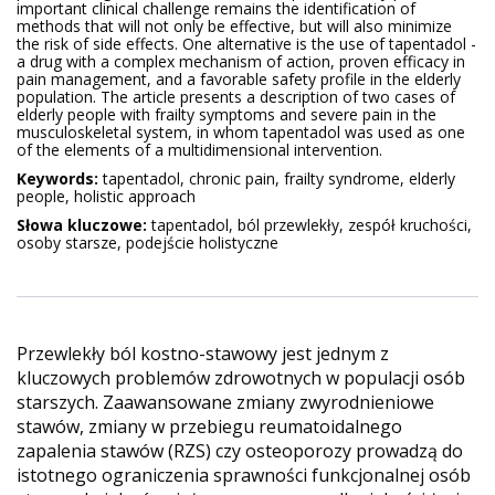
important clinical challenge remains the identification of
methods that will not only be effective, but will also minimize
the risk of side effects. One alternative is the use of tapentadol -
a drug with a complex mechanism of action, proven efficacy in
pain management, and a favorable safety profile in the elderly
population. The article presents a description of two cases of
elderly people with frailty symptoms and severe pain in the
musculoskeletal system, in whom tapentadol was used as one
of the elements of a multidimensional intervention.
Keywords:
tapentadol, chronic pain, frailty syndrome, elderly
people, holistic approach
Słowa kluczowe:
tapentadol, ból przewlekły, zespół kruchości,
osoby starsze, podejście holistyczne
Przewlekły ból kostno-stawowy jest jednym z
kluczowych problemów zdrowotnych w populacji osób
starszych. Zaawansowane zmiany zwyrodnieniowe
stawów, zmiany w przebiegu reumatoidalnego
zapalenia stawów (RZS) czy osteoporozy prowadzą do
istotnego ograniczenia sprawności funkcjonalnej osób