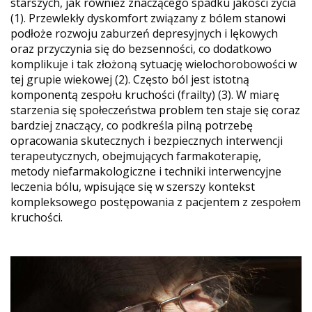
starszych, jak również znaczącego spadku jakości życia
(1). Przewlekły dyskomfort związany z bólem stanowi
podłoże rozwoju zaburzeń depresyjnych i lękowych
oraz przyczynia się do bezsenności, co dodatkowo
komplikuje i tak złożoną sytuację wielochorobowości w
tej grupie wiekowej (2). Często ból jest istotną
komponentą zespołu kruchości (frailty) (3). W miarę
starzenia się społeczeństwa problem ten staje się coraz
bardziej znaczący, co podkreśla pilną potrzebę
opracowania skutecznych i bezpiecznych interwencji
terapeutycznych, obejmujących farmakoterapię,
metody niefarmakologiczne i techniki interwencyjne
leczenia bólu, wpisujące się w szerszy kontekst
kompleksowego postępowania z pacjentem z zespołem
kruchości.