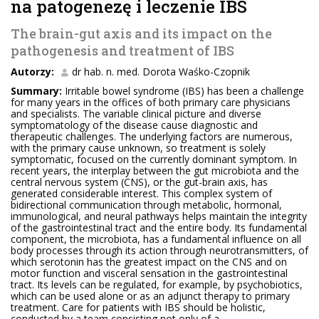
na patogenezę i leczenie IBS
The brain-gut axis and its impact on the
pathogenesis and treatment of IBS
Autorzy:
dr hab. n. med. Dorota Waśko-Czopnik
Summary:
Irritable bowel syndrome (IBS) has been a challenge
for many years in the offices of both primary care physicians
and specialists. The variable clinical picture and diverse
symptomatology of the disease cause diagnostic and
therapeutic challenges. The underlying factors are numerous,
with the primary cause unknown, so treatment is solely
symptomatic, focused on the currently dominant symptom. In
recent years, the interplay between the gut microbiota and the
central nervous system (CNS), or the gut-brain axis, has
generated considerable interest. This complex system of
bidirectional communication through metabolic, hormonal,
immunological, and neural pathways helps maintain the integrity
of the gastrointestinal tract and the entire body. Its fundamental
component, the microbiota, has a fundamental influence on all
body processes through its action through neurotransmitters, of
which serotonin has the greatest impact on the CNS and on
motor function and visceral sensation in the gastrointestinal
tract. Its levels can be regulated, for example, by psychobiotics,
which can be used alone or as an adjunct therapy to primary
treatment. Care for patients with IBS should be holistic,
conducted by a team consisting not only of a