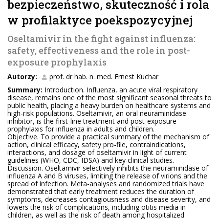
bezpieczeństwo, skuteczność i rola
w profilaktyce poekspozycyjnej
Oseltamivir in the fight against influenza:
safety, effectiveness and the role in post-
exposure prophylaxis
Autorzy:
prof. dr hab. n. med. Ernest Kuchar
Summary:
Introduction. Influenza, an acute viral respiratory
disease, remains one of the most significant seasonal threats to
public health, placing a heavy burden on healthcare systems and
high-risk populations. Oseltamivir, an oral neuraminidase
inhibitor, is the first-line treatment and post-exposure
prophylaxis for influenza in adults and children.
Objective. To provide a practical summary of the mechanism of
action, clinical efficacy, safety pro-file, contraindications,
interactions, and dosage of oseltamivir in light of current
guidelines (WHO, CDC, IDSA) and key clinical studies.
Discussion. Oseltamivir selectively inhibits the neuraminidase of
influenza A and B viruses, limiting the release of virions and the
spread of infection. Meta-analyses and randomized trials have
demonstrated that early treatment reduces the duration of
symptoms, decreases contagiousness and disease severity, and
lowers the risk of complications, including otitis media in
children, as well as the risk of death among hospitalized