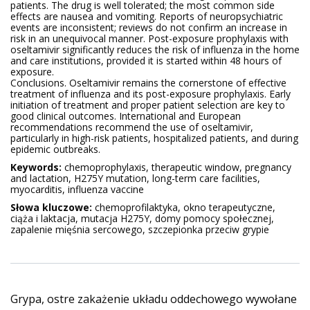
patients. The drug is well tolerated; the most common side
effects are nausea and vomiting. Reports of neuropsychiatric
events are inconsistent; reviews do not confirm an increase in
risk in an unequivocal manner. Post-exposure prophylaxis with
oseltamivir significantly reduces the risk of influenza in the home
and care institutions, provided it is started within 48 hours of
exposure.
Conclusions. Oseltamivir remains the cornerstone of effective
treatment of influenza and its post-exposure prophylaxis. Early
initiation of treatment and proper patient selection are key to
good clinical outcomes. International and European
recommendations recommend the use of oseltamivir,
particularly in high-risk patients, hospitalized patients, and during
epidemic outbreaks.
Keywords:
chemoprophylaxis, therapeutic window, pregnancy
and lactation, H275Y mutation, long-term care facilities,
myocarditis, influenza vaccine
Słowa kluczowe:
chemoprofilaktyka, okno terapeutyczne,
ciąża i laktacja, mutacja H275Y, domy pomocy społecznej,
zapalenie mięśnia sercowego, szczepionka przeciw grypie
Grypa, ostre zakażenie układu oddechowego wywołane