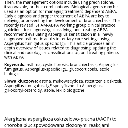
Then, the management options include using prednisolone,
itraconazole, or their combinations. Biological agents may be
used as an option for managing treatment-dependent ABPA.
Early diagnosis and proper treatment of ABPA are key to
delaying or preventing the development of bronchiectasis. The
recently revised ISHAM-ABPA working group clinical practice
guidelines for diagnosing, classifying, and treating ABPA
recommend evaluating Aspergillus sensitization in all newly
diagnosed asthmatic adults in tertiary care settings using
Aspergillus fumigatus-specific IgE. This article provides an in-
depth overview of issues related to diagnosing, updating the
clinical and radiological classifications of, and treating patients
with ABPA.
Keywords:
asthma, cystic fibrosis, bronchiectasis, Aspergillus
fumigatus, Aspergillus-specific IgE, glucocorticoids, azole,
biologics
Słowa kluczowe:
astma, mukowiscydoza, rozstrzenie oskrzeli,
Aspergillus fumigatus, IgE specyficzne dla Aspergillus,
glikokortykosteroidy, azole, leki biologiczne
Alergiczna aspergiloza oskrzelowo-płucna (AAOP) to
choroba płuc spowodowana złożonymi reakcjami