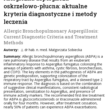
oskrzelowo-płucna: aktualne
kryteria diagnostyczne i metody
leczenia
Allergic Bronchopulmonary Aspergillosis:
Current Diagnostic Criteria and Treatment
Methods
Autorzy:
dr hab. n. med. Małgorzata Sobiecka
Summary:
Allergic bronchopulmonary aspergillosis (ABPA) is a
rare pulmonary disease that results from an exuberant
inflammatory response to Aspergillus fumigatus colonizing the
airways of patients with asthma, cystic fibrosis, bronchiectasis,
and COPD. The key elements in the pathogenesis of ABPA are
genetic predisposition, supporting colonization of the
respiratory tract by Aspergillus fumigatus, and a skewed type 2
immune response. The diagnosis is based on the combination
of suggestive clinical manifestations, consistent radiological
presentation, sensitization to Aspergillus, and presence of
immune activity markers. The recommended first-line treatment
for ABPA is glucocorticosteroids or itraconazole administered
orally for four months. However, after treatment cessation,
nearly 50% of patients can experience ABPA exacerbations.