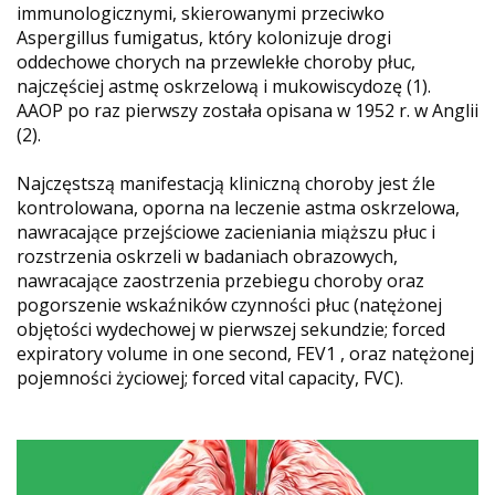
immunologicznymi, skierowanymi przeciwko
Aspergillus fumigatus, który kolonizuje drogi
oddechowe chorych na przewlekłe choroby płuc,
najczęściej astmę oskrzelową i mukowiscydozę (1).
AAOP po raz pierwszy została opisana w 1952 r. w Anglii
(2).
Najczęstszą manifestacją kliniczną choroby jest źle
kontrolowana, oporna na leczenie astma oskrzelowa,
nawracające przejściowe zacieniania miąższu płuc i
rozstrzenia oskrzeli w badaniach obrazowych,
nawracające zaostrzenia przebiegu choroby oraz
pogorszenie wskaźników czynności płuc (natężonej
objętości wydechowej w pierwszej sekundzie; forced
expiratory volume in one second, FEV1 , oraz natężonej
pojemności życiowej; forced vital capacity, FVC).