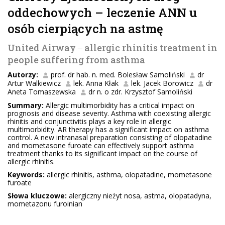
oddechowych – leczenie ANN u
osób cierpiących na astmę
United Airway ‒ allergic rhinitis treatment in
people suffering from asthma
Autorzy:
prof. dr hab. n. med. Bolesław Samoliński
dr
Artur Walkiewicz
lek. Anna Kłak
lek. Jacek Borowicz
dr
Aneta Tomaszewska
dr n. o zdr. Krzysztof Samoliński
Summary:
Allergic multimorbidity has a critical impact on
prognosis and disease severity. Asthma with coexisting allergic
rhinitis and conjunctivitis plays a key role in allergic
multimorbidity. AR therapy has a significant impact on asthma
control. A new intranasal preparation consisting of olopatadine
and mometasone furoate can effectively support asthma
treatment thanks to its significant impact on the course of
allergic rhinitis.
Keywords:
allergic rhinitis, asthma, olopatadine, mometasone
furoate
Słowa kluczowe:
alergiczny nieżyt nosa, astma, olopatadyna,
mometazonu furoinian