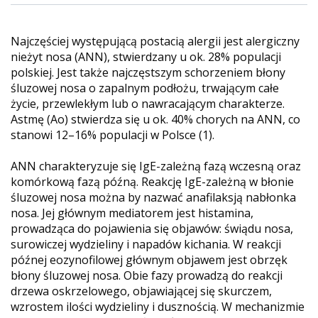
Najczęściej występującą postacią alergii jest alergiczny
nieżyt nosa (ANN), stwierdzany u ok. 28% populacji
polskiej. Jest także najczęstszym schorzeniem błony
śluzowej nosa o zapalnym podłożu, trwającym całe
życie, przewlekłym lub o nawracającym charakterze.
Astmę (Ao) stwierdza się u ok. 40% chorych na ANN, co
stanowi 12–16% populacji w Polsce (1).
ANN charakteryzuje się IgE-zależną fazą wczesną oraz
komórkową fazą późną. Reakcję IgE-zależną w błonie
śluzowej nosa można by nazwać anafilaksją nabłonka
nosa. Jej głównym mediatorem jest histamina,
prowadząca do pojawienia się objawów: świądu nosa,
surowiczej wydzieliny i napadów kichania. W reakcji
późnej eozynofilowej głównym objawem jest obrzęk
błony śluzowej nosa. Obie fazy prowadzą do reakcji
drzewa oskrzelowego, objawiającej się skurczem,
wzrostem ilości wydzieliny i dusznością. W mechanizmie