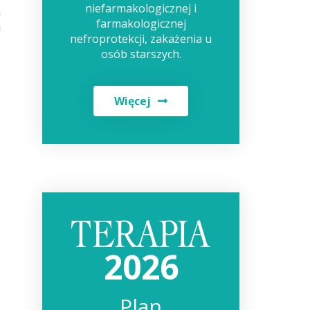
niefarmakologicznej i
h
farmakologicznej
i
nefroprotekcji, zakażenia u
osób starszych.
Więcej
2026
Plan