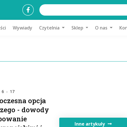
ści
Wywiady
Czytelnia
Sklep
O nas
Kon
: 6 - 17
oczesna opcja
iczego - dowody
ępowanie
Inne artykuły