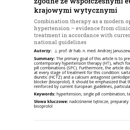
zgodne ze współczesnymi eu
krajowymi wytycznymi
Combination therapy as a modern op
hypertension – evidence from clinic
treatment in accordance with curre
national guidelines
Autorzy:
prof. dr hab. n. med. Andrzej Januszew
Summary:
The primary goal of this article is to pr
contemporary hypertension therapy (HT), which for 
pill combinations (SPC). Furthermore, the article 
at every stage of treatment for this condition: sar
diuretic (HCTZ) and a calcium antagonist (amlodipine
blocker (bisoprolol). It should be emphasized that
reinforced by current European guidelines, particul
Keywords:
hypertension, single pill combination, t
Słowa kluczowe:
nadciśnienie tętnicze, preparaty
bisoprolol