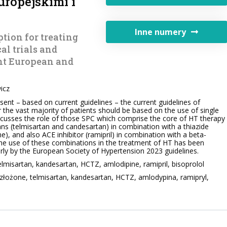
ropejskimi i
Inne numery
tion for treating
al trials and
nt European and
icz
esent – based on current guidelines – the current guidelines of
the vast majority of patients should be based on the use of single
discusses the role of those SPC which comprise the core of HT therapy
tans (telmisartan and candesartan) in combination with a thiazide
), and also ACE inhibitor (ramipril) in combination with a beta-
 the use of these combinations in the treatment of HT has been
arly by the European Society of Hypertension 2023 guidelines.
elmisartan, kandesartan, HCTZ, amlodipine, ramipril, bisoprolol
 złożone, telmisartan, kandesartan, HCTZ, amlodypina, ramipryl,