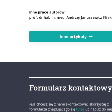
Inne prace autorów:
prof. dr hab. n. med. Andrzej Januszewicz
Klinik
Inne artykuły
Formularz kontaktow
Jeśli chcesz się z nami skontaktować skorzystaj z
formularza znajdującego się
tutaj
lub napisz do na