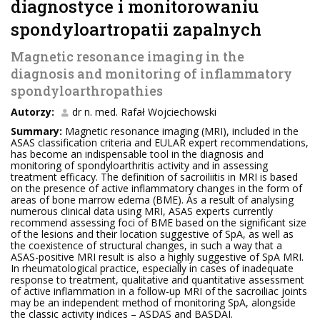
diagnostyce i monitorowaniu
spondyloartropatii zapalnych
Magnetic resonance imaging in the
diagnosis and monitoring of inflammatory
spondyloarthropathies
Autorzy:
dr n. med. Rafał Wojciechowski
Summary:
Magnetic resonance imaging (MRI), included in the
ASAS classification criteria and EULAR expert recommendations,
has become an indispensable tool in the diagnosis and
monitoring of spondyloarthritis activity and in assessing
treatment efficacy. The definition of sacroiliitis in MRI is based
on the presence of active inflammatory changes in the form of
areas of bone marrow edema (BME). As a result of analysing
numerous clinical data using MRI, ASAS experts currently
recommend assessing foci of BME based on the significant size
of the lesions and their location suggestive of SpA, as well as
the coexistence of structural changes, in such a way that a
ASAS-positive MRI result is also a highly suggestive of SpA MRI.
In rheumatological practice, especially in cases of inadequate
response to treatment, qualitative and quantitative assessment
of active inflammation in a follow-up MRI of the sacroiliac joints
may be an independent method of monitoring SpA, alongside
the classic activity indices – ASDAS and BASDAI.