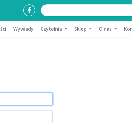
ści
Wywiady
Czytelnia
Sklep
O nas
Kon