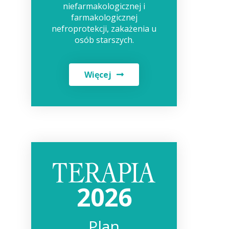
niefarmakologicznej i
farmakologicznej
nefroprotekcji, zakażenia u
osób starszych.
Więcej
2026
Plan