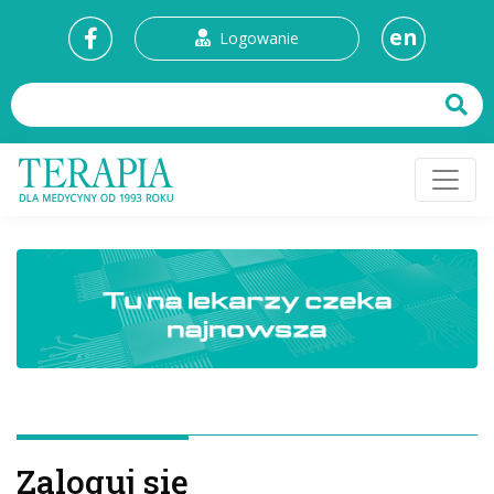
en
Logowanie
Zaloguj się