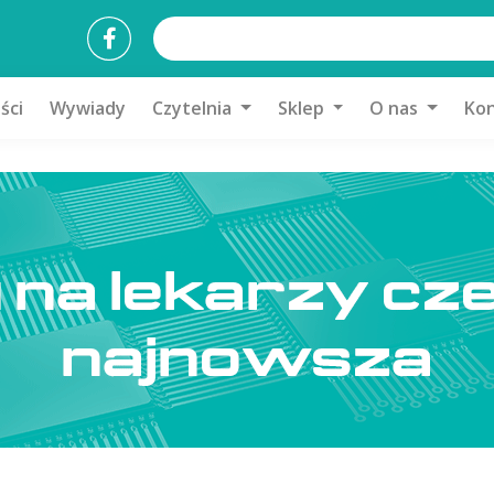
ści
Wywiady
Czytelnia
Sklep
O nas
Kon