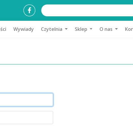
ści
Wywiady
Czytelnia
Sklep
O nas
Kon