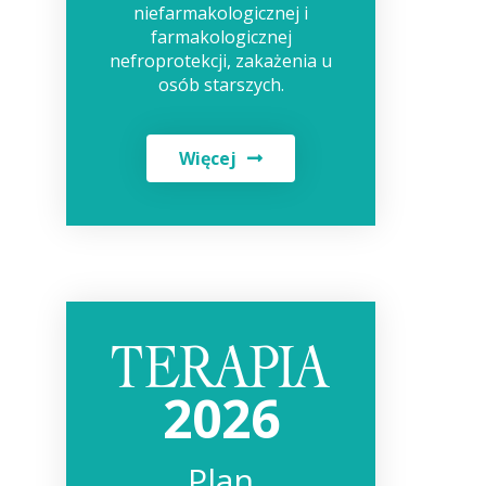
niefarmakologicznej i
farmakologicznej
nefroprotekcji, zakażenia u
osób starszych.
Więcej
2026
Plan