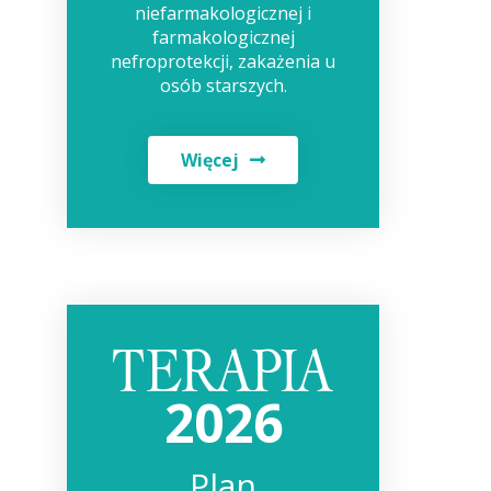
niefarmakologicznej i
farmakologicznej
nefroprotekcji, zakażenia u
osób starszych.
Więcej
2026
Plan