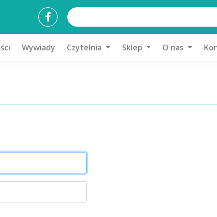
ści
Wywiady
Czytelnia
Sklep
O nas
Kon