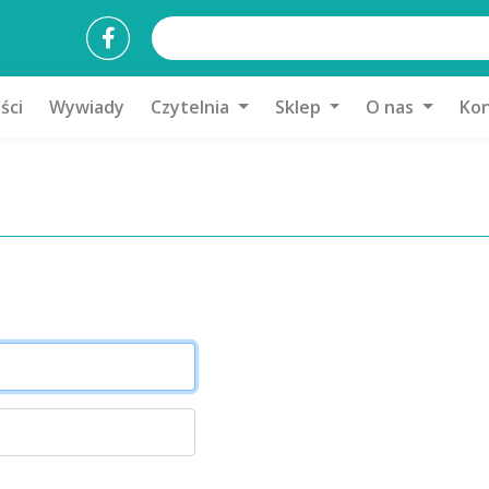
ści
Wywiady
Czytelnia
Sklep
O nas
Kon