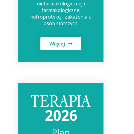
niefarmakologicznej i
farmakologicznej
nefroprotekcji, zakażenia u
osób starszych.
Więcej
2026
Plan