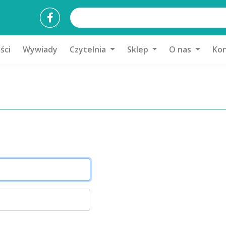
ści
Wywiady
Czytelnia
Sklep
O nas
Kon