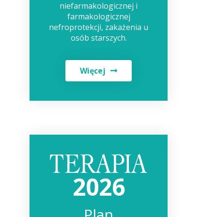
niefarmakologicznej i
farmakologicznej
nefroprotekcji, zakażenia u
osób starszych.
Więcej
2026
Plan