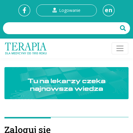
en
Logowanie
Zaloguj się