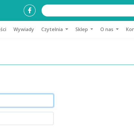
ści
Wywiady
Czytelnia
Sklep
O nas
Kon