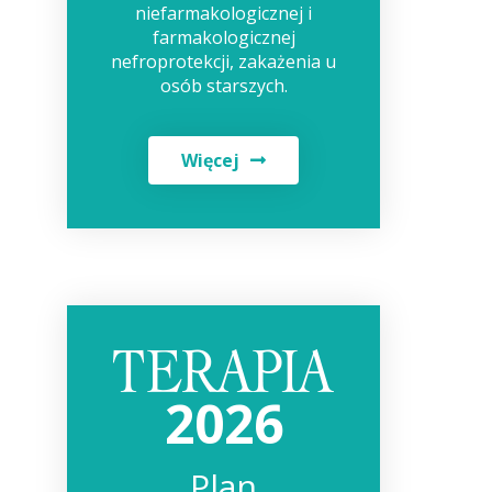
niefarmakologicznej i
farmakologicznej
nefroprotekcji, zakażenia u
osób starszych.
Więcej
2026
Plan