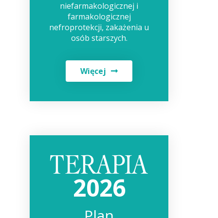
niefarmakologicznej i
farmakologicznej
nefroprotekcji, zakażenia u
osób starszych.
Więcej
2026
Plan