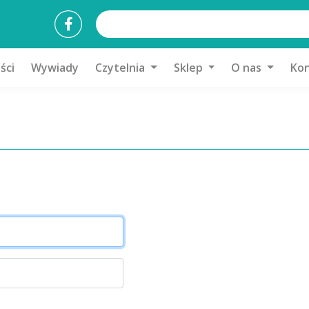
ści
Wywiady
Czytelnia
Sklep
O nas
Kon