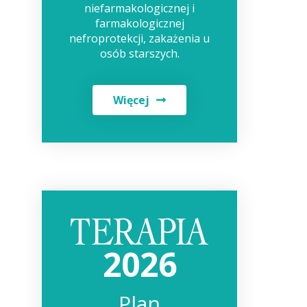
niefarmakologicznej i
farmakologicznej
nefroprotekcji, zakażenia u
osób starszych.
Więcej
2026
Plan