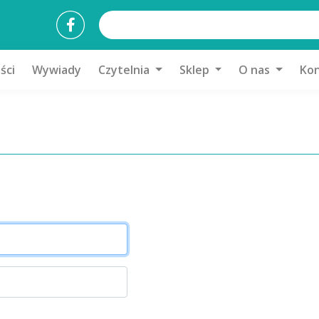
ści
Wywiady
Czytelnia
Sklep
O nas
Kon