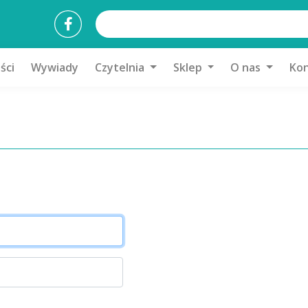
ści
Wywiady
Czytelnia
Sklep
O nas
Kon