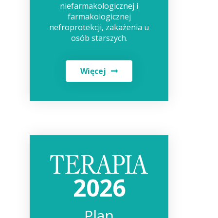
niefarmakologicznej i
farmakologicznej
nefroprotekcji, zakażenia u
osób starszych.
Więcej
2026
Plan