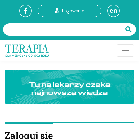
en
Logowanie
Zaloguj się