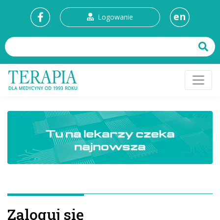
en
Logowanie
Zaloguj się