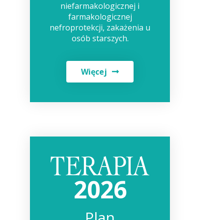
niefarmakologicznej i
farmakologicznej
nefroprotekcji, zakażenia u
osób starszych.
Więcej
2026
Plan