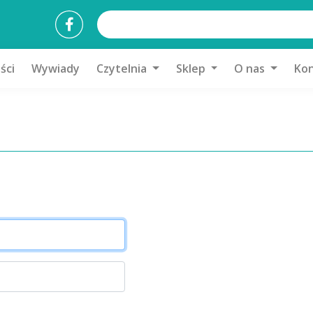
ści
Wywiady
Czytelnia
Sklep
O nas
Kon