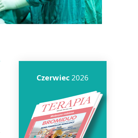
Czerwiec
2026
ę