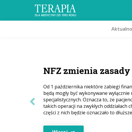
Aktualno
MZ ogłosiło kryteri
dla powiatowych ce
Ministerstwo Zdrowia opublikowało pro
rozporządzenia określający zasady wybor
Previous
których funkcjonować będą powiatowe c
Nowe punkty medyczne powstaną w pow
dojazd do najbliższej placówki przekrac