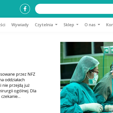
ści
Wywiady
Czytelnia
Sklep
O nas
Kon
a punktowe
ntrów…
jekt
u szpitali, w
entra zdrowia.
iatach, w których
za 30 km.