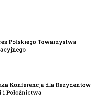
res Polskiego Towarzystwa
tacyjnego
ska Konferencja dla Rezydentów
i i Położnictwa