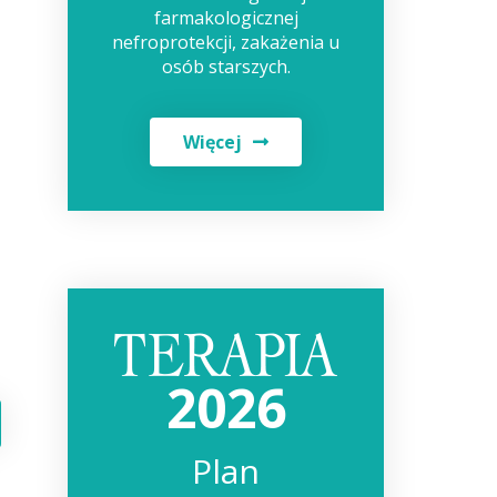
farmakologicznej
nefroprotekcji, zakażenia u
osób starszych.
Więcej
2026
Plan