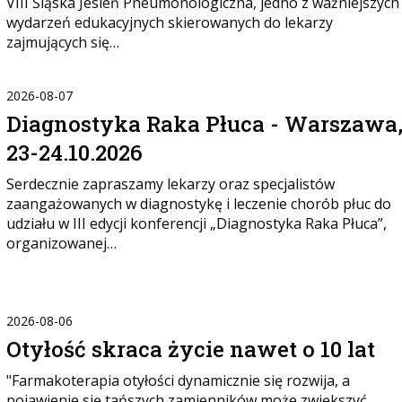
VIII Śląska Jesień Pneumonologiczna, jedno z ważniejszych
wydarzeń edukacyjnych skierowanych do lekarzy
zajmujących się…
2026-08-07
Diagnostyka Raka Płuca - Warszawa
23-24.10.2026
Serdecznie zapraszamy lekarzy oraz specjalistów
zaangażowanych w diagnostykę i leczenie chorób płuc do
udziału w III edycji konferencji „Diagnostyka Raka Płuca”,
organizowanej…
2026-08-06
Otyłość skraca życie nawet o 10 lat
"Farmakoterapia otyłości dynamicznie się rozwija, a
pojawienie się tańszych zamienników może zwiększyć