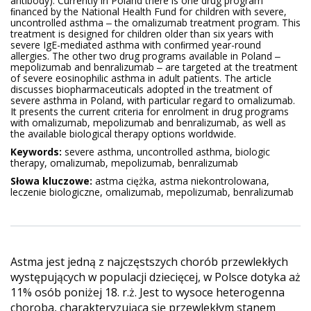
antibody). Currently in Poland there is one drug program
ﬁnanced by the National Health Fund for children with severe,
uncontrolled asthma ‒ the omalizumab treatment program. This
treatment is designed for children older than six years with
severe IgE-mediated asthma with conﬁrmed year-round
allergies. The other two drug programs available in Poland ‒
mepolizumab and benralizumab ‒ are targeted at the treatment
of severe eosinophilic asthma in adult patients. The article
discusses biopharmaceuticals adopted in the treatment of
severe asthma in Poland, with particular regard to omalizumab.
It presents the current criteria for enrolment in drug programs
with omalizumab, mepolizumab and benralizumab, as well as
the available biological therapy options worldwide.
Keywords:
severe asthma, uncontrolled asthma, biologic
therapy, omalizumab, mepolizumab, benralizumab
Słowa kluczowe:
astma ciężka, astma niekontrolowana,
leczenie biologiczne, omalizumab, mepolizumab, benralizumab
Astma jest jedną z najczęstszych chorób przewlekłych
występujących w populacji dziecięcej, w Polsce dotyka aż
11% osób poniżej 18. r.ż. Jest to wysoce heterogenna
choroba, charakteryzująca się przewlekłym stanem