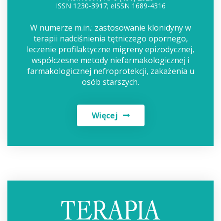
ISSN 1230-3917; eISSN 1689-4316
W numerze m.in.: zastosowanie klonidyny w
terapii nadciśnienia tętniczego opornego,
leczenie profilaktyczne migreny epizodycznej,
współczesne metody niefarmakologicznej i
farmakologicznej nefroprotekcji, zakażenia u
osób starszych.
Więcej