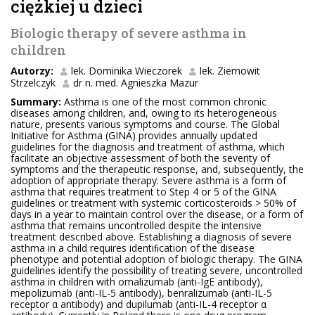
ciężkiej u dzieci
Biologic therapy of severe asthma in
children
Autorzy:
lek. Dominika Wieczorek
lek. Ziemowit
Strzelczyk
dr n. med. Agnieszka Mazur
Summary:
Asthma is one of the most common chronic
diseases among children, and, owing to its heterogeneous
nature, presents various symptoms and course. The Global
Initiative for Asthma (GINA) provides annually updated
guidelines for the diagnosis and treatment of asthma, which
facilitate an objective assessment of both the severity of
symptoms and the therapeutic response, and, subsequently, the
adoption of appropriate therapy. Severe asthma is a form of
asthma that requires treatment to Step 4 or 5 of the GINA
guidelines or treatment with systemic corticosteroids > 50% of
days in a year to maintain control over the disease, or a form of
asthma that remains uncontrolled despite the intensive
treatment described above. Establishing a diagnosis of severe
asthma in a child requires identiﬁcation of the disease
phenotype and potential adoption of biologic therapy. The GINA
guidelines identify the possibility of treating severe, uncontrolled
asthma in children with omalizumab (anti-IgE antibody),
mepolizumab (anti-IL-5 antibody), benralizumab (anti-IL-5
receptor α antibody) and dupilumab (anti-IL-4 receptor α