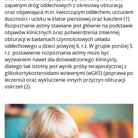
zapalnym dróg oddechowych z okresową obturacją
oraz objawiająca m.in. świszczącym oddechem, uczuciem
duszności i ucisku w klatce piersiowej oraz kaszlem (1).
Rozpoznanie astmy stawiane jest głównie na podstawie
objawów klinicznych oraz potwierdzenia zmiennej
obturacji w badaniach czynnościowych układu
oddechowego u dzieci powyżej 6. r.ż. W grupie poniżej 5.
r.ż. postawienie rozpoznania astmy może być
wyzwaniem nawet dla doświadczonego klinicysty,
dlatego tak istotny jest wynik próby terapeutycznej z
glikokortykosteroidami wziewnymi (wGKS) (poprawa po
leczeniu) oraz wykluczenie innych przyczyn obturacji
oskrzeli (2).