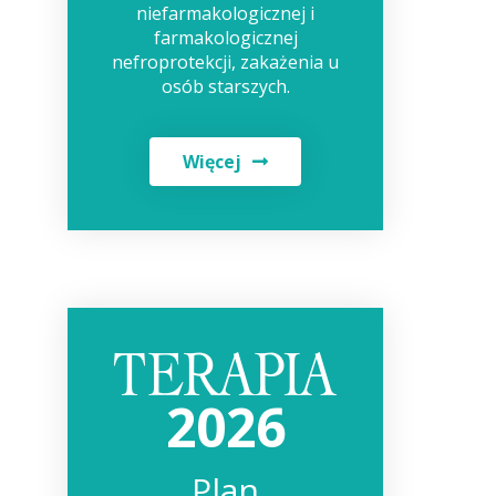
niefarmakologicznej i
farmakologicznej
nefroprotekcji, zakażenia u
osób starszych.
Więcej
2026
Plan