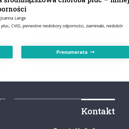
porności
. Joanna Lange
uc, CVID, pierwotne niedobory odporności, ziarniniaki, niedobór
Prenumerata
y
Kontakt