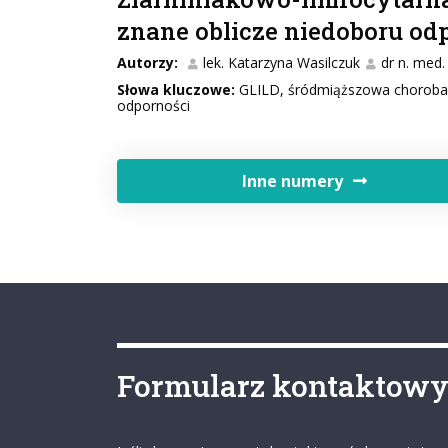
znane oblicze niedoboru od
Autorzy:
lek. Katarzyna Wasilczuk
dr n. med
Słowa kluczowe:
GLILD, śródmiąższowa choroba pł
odporności
Inne numery
Formularz kontaktow