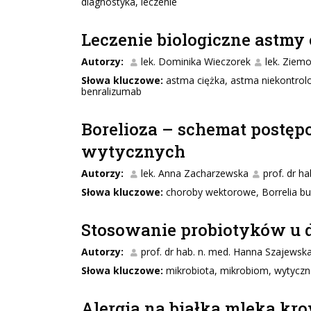
diagnostyka, leczenie
Leczenie biologiczne astmy c
Autorzy:
lek. Dominika Wieczorek
lek. Ziemo
Słowa kluczowe:
astma ciężka, astma niekontrol
benralizumab
Borelioza – schemat postę
wytycznych
Autorzy:
lek. Anna Zacharzewska
prof. dr h
Słowa kluczowe:
choroby wektorowe, Borrelia bu
Stosowanie probiotyków u d
Autorzy:
prof. dr hab. n. med. Hanna Szajewsk
Słowa kluczowe:
mikrobiota, mikrobiom, wytyczne
Alergia na białka mleka kr