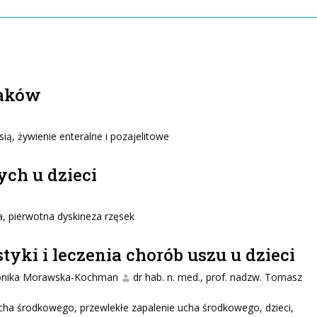
iaków
ią, żywienie enteralne i pozajelitowe
ch u dzieci
, pierwotna dyskineza rzęsek
yki i leczenia chorób uszu u dzieci
Monika Morawska-Kochman
dr hab. n. med., prof. nadzw. Tomasz
cha środkowego, przewlekłe zapalenie ucha środkowego, dzieci,