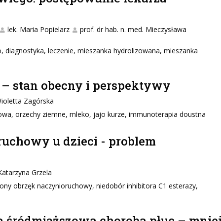
lek. Maria Popielarz
prof. dr hab. n. med. Mieczysława
o, diagnostyka, leczenie, mieszanka hydrolizowana, mieszanka
– stan obecny i perspektywy
Wioletta Zagórska
wa, orzechy ziemne, mleko, jajo kurze, immunoterapia doustna
uchowy u dzieci - problem
 Katarzyna Grzela
ny obrzęk naczynioruchowy, niedobór inhibitora C1 esterazy,
a śródmiąższowa choroba płuc – mnie