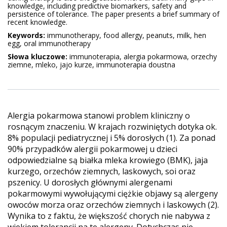
knowledge, including predictive biomarkers, safety and
persistence of tolerance. The paper presents a brief summary of
recent knowledge.
Keywords:
immunotherapy, food allergy, peanuts, milk, hen
egg, oral immunotherapy
Słowa kluczowe:
immunoterapia, alergia pokarmowa, orzechy
ziemne, mleko, jajo kurze, immunoterapia doustna
Alergia pokarmowa stanowi problem kliniczny o
rosnącym znaczeniu. W krajach rozwiniętych dotyka ok.
8% populacji pediatrycznej i 5% dorosłych (1). Za ponad
90% przypadków alergii pokarmowej u dzieci
odpowiedzialne są białka mleka krowiego (BMK), jaja
kurzego, orzechów ziemnych, laskowych, soi oraz
pszenicy. U dorosłych głównymi alergenami
pokarmowymi wywołującymi ciężkie objawy są alergeny
owoców morza oraz orzechów ziemnych i laskowych (2).
Wynika to z faktu, że większość chorych nie nabywa z
wiekiem tolerancji na te alergeny. Dotychczas nie