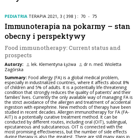
PEDIATRIA
TERAPIA 2021, 3 ( 398 ) : 70 - 75
Immunoterapia na pokarmy – stan
obecny i perspektywy
Food immunotherapy: Current status and
prospects
Autorzy:
lek. Klementyna Łyżwa
dr n. med. Wioletta
Zagórska
Summary:
Food allergy (FA) is a global medical problem,
especially in industrialized countries, where it aﬀects about 8%
of children and 5% of adults. It is a potentially life-threatening
condition that strongly reduces the quality of patientsʼ and their
familiesʼ lives. Currently the only available way of managing FA is
the strict avoidance of the allergen and treatment of accidental
ingestion with epinephrine. New methods of therapy have been
studied in recent decades. Allergen immunotherapy for FA (FA-
AIT) is a potentially curative treatment method. It can be
conducted by diﬀerent routes, including oral (OIT), sublingual,
epicutaneous and subcutaneous. OIT is connected with the
most promising eﬀectiveness, but the number of side eﬀects
during therapy is also the greatest. There are still many gaps in