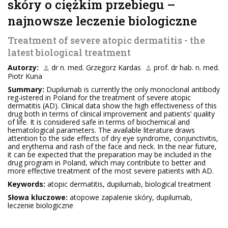
skóry o ciężkim przebiegu –
najnowsze leczenie biologiczne
Treatment of severe atopic dermatitis - the
latest biological treatment
Autorzy:
dr n. med. Grzegorz Kardas
prof. dr hab. n. med.
Piotr Kuna
Summary:
Dupilumab is currently the only monoclonal antibody
reg-istered in Poland for the treatment of severe atopic
dermatitis (AD). Clinical data show the high effectiveness of this
drug both in terms of clinical improvement and patients’ quality
of life. It is considered safe in terms of biochemical and
hematological parameters. The available literature draws
attention to the side effects of dry eye syndrome, conjunctivitis,
and erythema and rash of the face and neck. In the near future,
it can be expected that the preparation may be included in the
drug program in Poland, which may contribute to better and
more effective treatment of the most severe patients with AD.
Keywords:
atopic dermatitis, dupilumab, biological treatment
Słowa kluczowe:
atopowe zapalenie skóry, dupilumab,
leczenie biologiczne