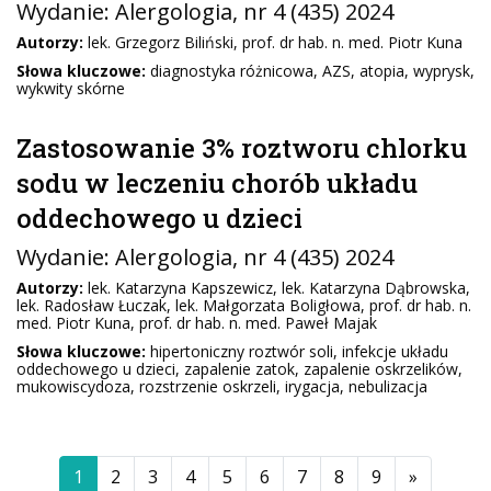
Wydanie:
Alergologia
, nr 4 (435) 2024
Autorzy:
lek. Grzegorz Biliński, prof. dr hab. n. med. Piotr Kuna
Słowa kluczowe:
diagnostyka różnicowa, AZS, atopia, wyprysk,
wykwity skórne
Zastosowanie 3% roztworu chlorku
sodu w leczeniu chorób układu
oddechowego u dzieci
Wydanie:
Alergologia
, nr 4 (435) 2024
Autorzy:
lek. Katarzyna Kapszewicz, lek. Katarzyna Dąbrowska,
lek. Radosław Łuczak, lek. Małgorzata Boligłowa, prof. dr hab. n.
med. Piotr Kuna, prof. dr hab. n. med. Paweł Majak
Słowa kluczowe:
hipertoniczny roztwór soli, infekcje układu
oddechowego u dzieci, zapalenie zatok, zapalenie oskrzelików,
mukowiscydoza, rozstrzenie oskrzeli, irygacja, nebulizacja
1
2
3
4
5
6
7
8
9
»