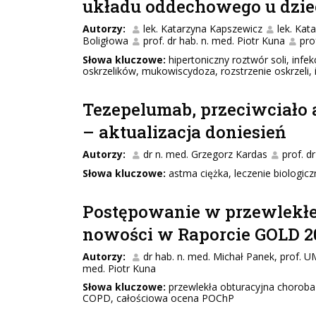
układu oddechowego u dzie
Autorzy:
lek. Katarzyna Kapszewicz
lek. Ka
Boligłowa
prof. dr hab. n. med. Piotr Kuna
pro
Słowa kluczowe:
hipertoniczny roztwór soli, infe
oskrzelików, mukowiscydoza, rozstrzenie oskrzeli, i
Tezepelumab, przeciwciało 
– aktualizacja doniesień
Autorzy:
dr n. med. Grzegorz Kardas
prof. d
Słowa kluczowe:
astma ciężka, leczenie biologic
Postępowanie w przewlekłej
nowości w Raporcie GOLD 2
Autorzy:
dr hab. n. med. Michał Panek, prof. U
med. Piotr Kuna
Słowa kluczowe:
przewlekła obturacyjna chorob
COPD, całościowa ocena POChP