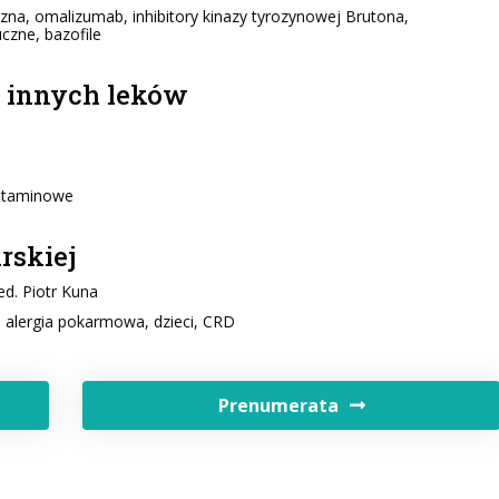
na, omalizumab, inhibitory kinazy tyrozynowej Brutona,
uczne, bazofile
d innych leków
istaminowe
rskiej
med. Piotr Kuna
a, alergia pokarmowa, dzieci, CRD
Prenumerata