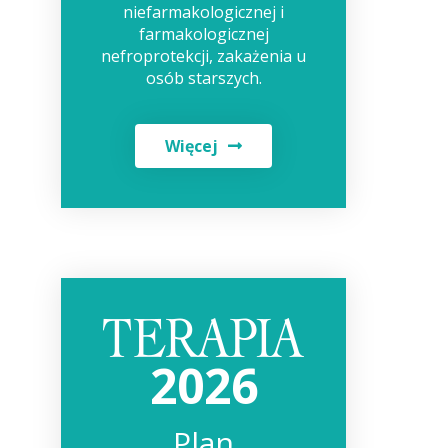
niefarmakologicznej i
farmakologicznej
nefroprotekcji, zakażenia u
osób starszych.
Więcej
2026
Plan