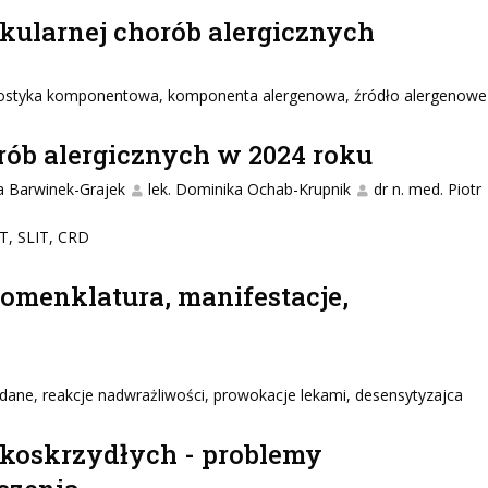
kularnej chorób alergicznych
nostyka komponentowa, komponenta alergenowa, źródło alergenowe
ób alergicznych w 2024 roku
na Barwinek-Grajek
lek. Dominika Ochab-Krupnik
dr n. med. Piotr
T, SLIT, CRD
 nomenklatura, manifestacje,
żądane, reakcje nadwrażliwości, prowokacje lekami, desensytyzajca
nkoskrzydłych - problemy