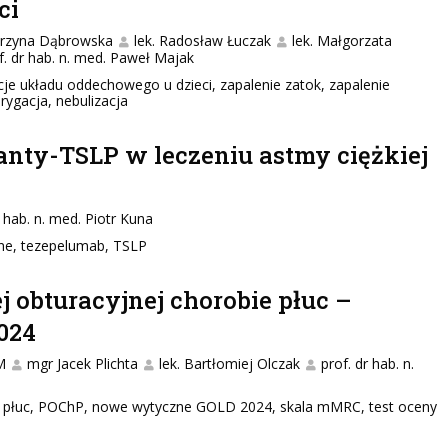
ci
tarzyna Dąbrowska
lek. Radosław Łuczak
lek. Małgorzata
f. dr hab. n. med. Paweł Majak
kcje układu oddechowego u dzieci, zapalenie zatok, zapalenie
rygacja, nebulizacja
anty-TSLP w leczeniu astmy ciężkiej
r hab. n. med. Piotr Kuna
zne, tezepelumab, TSLP
 obturacyjnej chorobie płuc –
024
M
mgr Jacek Plichta
lek. Bartłomiej Olczak
prof. dr hab. n.
a płuc, POChP, nowe wytyczne GOLD 2024, skala mMRC, test oceny