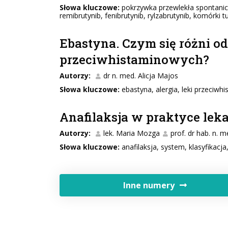
Słowa kluczowe:
pokrzywka przewlekła spontanicz
remibrutynib, fenibrutynib, rylzabrutynib, komórki t
Ebastyna. Czym się różni o
przeciwhistaminowych?
Autorzy:
dr n. med. Alicja Majos
Słowa kluczowe:
ebastyna, alergia, leki przeciwh
Anafilaksja w praktyce leka
Autorzy:
lek. Maria Mozga
prof. dr hab. n. 
Słowa kluczowe:
anafilaksja, system, klasyfikacj
Inne numery