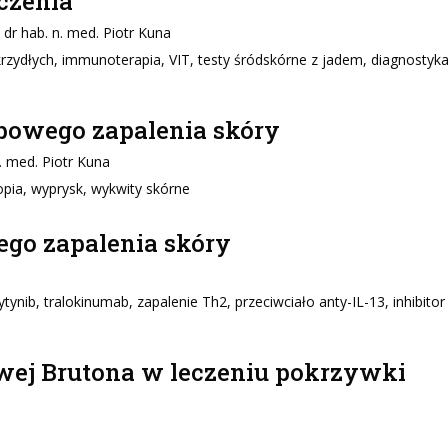
czenia
. dr hab. n. med. Piotr Kuna
zydłych, immunoterapia, VIT, testy śródskórne z jadem, diagnostyk
powego zapalenia skóry
n. med. Piotr Kuna
pia, wyprysk, wykwity skórne
ego zapalenia skóry
ynib, tralokinumab, zapalenie Th2, przeciwciało anty-IL-13, inhibitor
wej Brutona w leczeniu pokrzywki