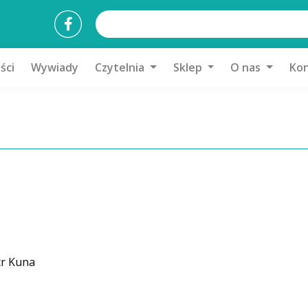
ści
Wywiady
Czytelnia
Sklep
O nas
Kon
tr Kuna