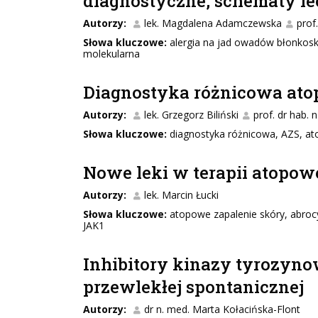
diagnostyczne, schematy le
Autorzy:
lek. Magdalena Adamczewska
prof
Słowa kluczowe:
alergia na jad owadów błonkoskr
molekularna
Diagnostyka różnicowa ato
Autorzy:
lek. Grzegorz Biliński
prof. dr hab. 
Słowa kluczowe:
diagnostyka różnicowa, AZS, ato
Nowe leki w terapii atopow
Autorzy:
lek. Marcin Łucki
Słowa kluczowe:
atopowe zapalenie skóry, abrocyt
JAK1
Inhibitory kinazy tyrozyno
przewlekłej spontanicznej
Autorzy:
dr n. med. Marta Kołacińska-Flont