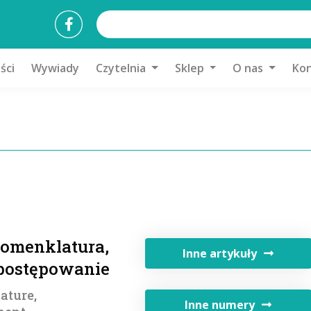
ści
Wywiady
Czytelnia
Sklep
O nas
Kon
 nomenklatura,
Inne artykuły
 postępowanie
ature,
Inne numery