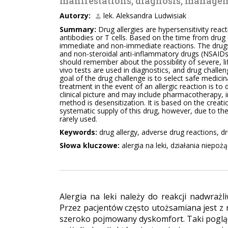
manifestations, diagnosis, manage
Autorzy:
lek. Aleksandra Ludwisiak
Summary:
Drug allergies are hypersensitivity rea
antibodies or T cells. Based on the time from drug
immediate and non-immediate reactions. The drugs 
and non-steroidal anti-inflammatory drugs (NSAIDs
should remember about the possibility of severe, lif
vivo tests are used in diagnostics, and drug challe
goal of the drug challenge is to select safe medici
treatment in the event of an allergic reaction is t
clinical picture and may include pharmacotherapy, i
method is desensitization. It is based on the creat
systematic supply of this drug, however, due to the 
rarely used.
Keywords:
drug allergy, adverse drug reactions, dr
Słowa kluczowe:
alergia na leki, działania niepo
Alergia na leki należy do reakcji nadwraż
Przez pacjentów często utożsamiana jest z 
szeroko pojmowany dyskomfort. Taki pogląd j