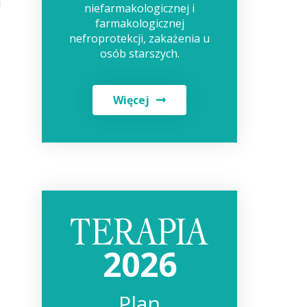
i
niefarmakologicznej i
farmakologicznej
nefroprotekcji, zakażenia u
osób starszych.
Więcej
2026
Plan