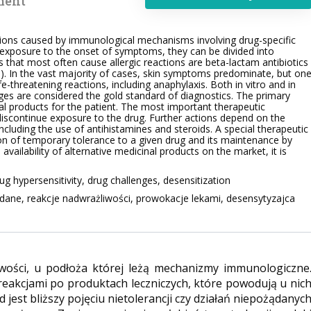
ment
ctions caused by immunological mechanisms involving drug-specific
 exposure to the onset of symptoms, they can be divided into
that most often cause allergic reactions are beta-lactam antibiotics
). In the vast majority of cases, skin symptoms predominate, but on
e-threatening reactions, including anaphylaxis. Both in vitro and in
nges are considered the gold standard of diagnostics. The primary
nal products for the patient. The most important therapeutic
o discontinue exposure to the drug. Further actions depend on the
ncluding the use of antihistamines and steroids. A special therapeutic
ion of temporary tolerance to a given drug and its maintenance by
availability of alternative medicinal products on the market, it is
ug hypersensitivity, drug challenges, desensitization
żądane, reakcje nadwrażliwości, prowokacje lekami, desensytyzajca
liwości, u podłoża której leżą mechanizmy immunologiczne
reakcjami po produktach leczniczych, które powodują u nic
est bliższy pojęciu nietolerancji czy działań niepożądanyc