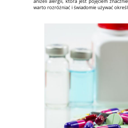
aniżeli alergii, która jest pojęciem znaczn
warto rozróżniać i świadomie używać określe