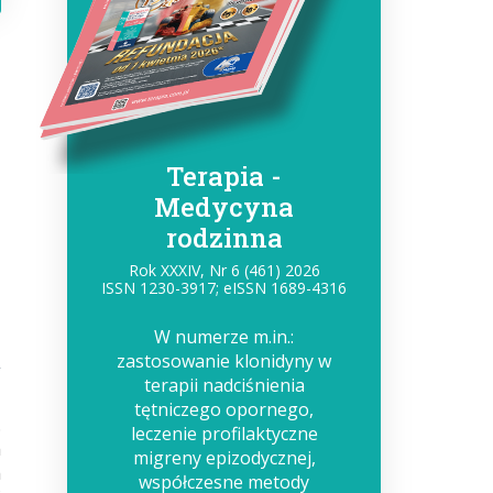
e
Terapia -
Medycyna
rodzinna
Rok XXXIV, Nr 6 (461) 2026
ISSN 1230-3917; eISSN 1689-4316
W numerze m.in.:
zastosowanie klonidyny w
terapii nadciśnienia
tętniczego opornego,
.
leczenie profilaktyczne
h
migreny epizodycznej,
h
współczesne metody