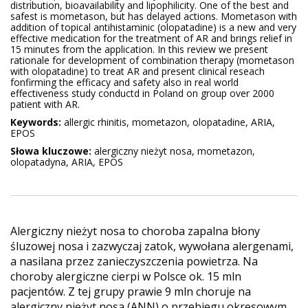
distribution, bioavailability and lipophilicity. One of the best and
safest is mometason, but has delayed actions. Mometason with
addition of topical antihistaminic (olopatadine) is a new and very
effective medication for the treatment of AR and brings relief in
15 minutes from the application. In this review we present
rationale for development of combination therapy (mometason
with olopatadine) to treat AR and present clinical reseach
fonfirming the efficacy and safety also in real world
effectiveness study conductd in Poland on group over 2000
patient with AR.
Keywords:
allergic rhinitis, mometazon, olopatadine, ARIA,
EPOS
Słowa kluczowe:
alergiczny nieżyt nosa, mometazon,
olopatadyna, ARIA, EPOS
Alergiczny nieżyt nosa to choroba zapalna błony
śluzowej nosa i zazwyczaj zatok, wywołana alergenami,
a nasilana przez zanieczyszczenia powietrza. Na
choroby alergiczne cierpi w Polsce ok. 15 mln
pacjentów. Z tej grupy prawie 9 mln choruje na
alergiczny nieżyt nosa (ANN) o przebiegu okresowym