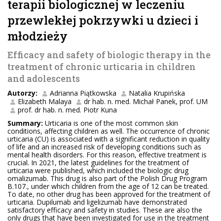
terapii biologicznej w leczeniu
przewlekłej pokrzywki u dzieci i
młodzieży
Efficacy and safety of biologic therapy in the
treatment of chronic urticaria in children
and adolescents
Autorzy:
Adrianna Piątkowska
Natalia Krupińska
Elizabeth Malaya
dr hab. n. med. Michał Panek, prof. UM
prof. dr hab. n. med. Piotr Kuna
Summary:
Urticaria is one of the most common skin
conditions, affecting children as well. The occurrence of chronic
urticaria (CU) is associated with a significant reduction in quality
of life and an increased risk of developing conditions such as
mental health disorders. For this reason, effective treatment is
crucial. In 2021, the latest guidelines for the treatment of
urticaria were published, which included the biologic drug
omalizumab. This drug is also part of the Polish Drug Program
B.107., under which children from the age of 12 can be treated.
To date, no other drug has been approved for the treatment of
urticaria. Dupilumab and ligelizumab have demonstrated
satisfactory efficacy and safety in studies. These are also the
only drugs that have been investigated for use in the treatment