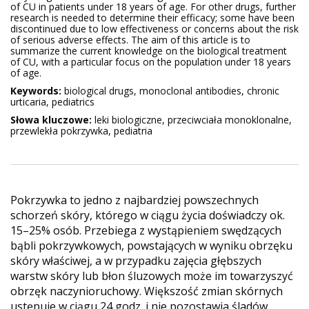
of CU in patients under 18 years of age. For other drugs, further
research is needed to determine their efficacy; some have been
discontinued due to low effectiveness or concerns about the risk
of serious adverse effects. The aim of this article is to
summarize the current knowledge on the biological treatment
of CU, with a particular focus on the population under 18 years
of age.
Keywords:
biological drugs, monoclonal antibodies, chronic
urticaria, pediatrics
Słowa kluczowe:
leki biologiczne, przeciwciała monoklonalne,
przewlekła pokrzywka, pediatria
Pokrzywka to jedno z najbardziej powszechnych
schorzeń skóry, którego w ciągu życia doświadczy ok.
15–25% osób. Przebiega z wystąpieniem swędzących
bąbli pokrzywkowych, powstających w wyniku obrzęku
skóry właściwej, a w przypadku zajęcia głębszych
warstw skóry lub błon śluzowych może im towarzyszyć
obrzęk naczynioruchowy. Większość zmian skórnych
ustępuje w ciągu 24 godz. i nie pozostawia śladów.