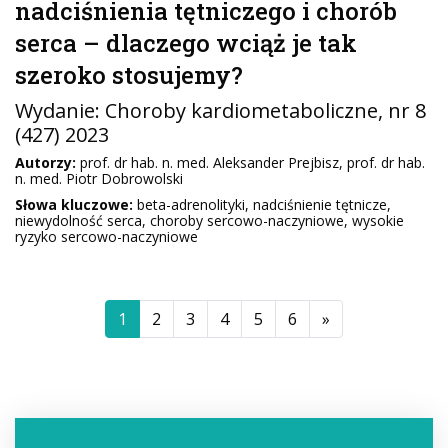
nadciśnienia tętniczego i chorób
serca – dlaczego wciąż je tak
szeroko stosujemy?
Wydanie:
Choroby kardiometaboliczne
, nr 8
(427) 2023
Autorzy:
prof. dr hab. n. med. Aleksander Prejbisz, prof. dr hab.
n. med. Piotr Dobrowolski
Słowa kluczowe:
beta-adrenolityki, nadciśnienie tętnicze,
niewydolność serca, choroby sercowo-naczyniowe, wysokie
ryzyko sercowo-naczyniowe
1
2
3
4
5
6
»